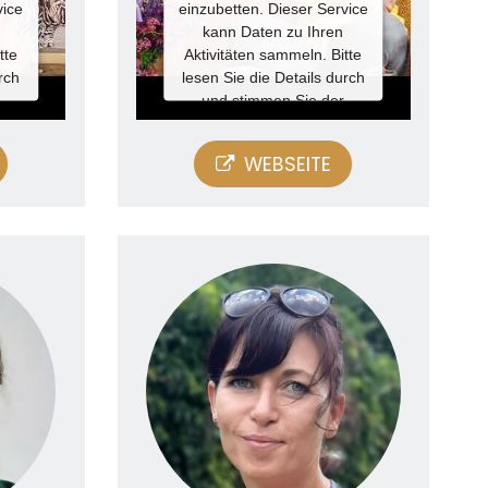
einzubetten. Dieser Service
vice
kann Daten zu Ihren
Aktivitäten sammeln. Bitte
tte
lesen Sie die Details durch
rch
und stimmen Sie der
Nutzung des Service zu, um
, um
dieses Video anzusehen.
n.
WEBSEITE
Mehr
Informationen
Akzeptieren
Powered by
Usercentrics
ics
Consent Management
t
Platform