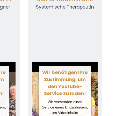
igner
Systemische Therapeutin
Wir benötigen Ihre
hre
Zustimmung, um
um
den Youtube-
-
Service zu laden!
n!
Wir verwenden einen
n
Service eines Drittanbieters,
ers,
um Videoinhalte