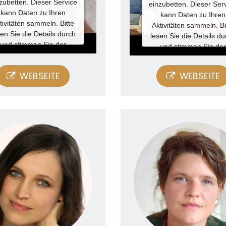
zubetten. Dieser Service
einzubetten. Dieser Ser
kann Daten zu Ihren
kann Daten zu Ihren
tivitäten sammeln. Bitte
Aktivitäten sammeln. Bi
sen Sie die Details durch
lesen Sie die Details du
und stimmen Sie der
und stimmen Sie der
zung des Service zu, um
Nutzung des Service zu
ieses Video anzusehen.
dieses Video anzusehe
WEBSEITE
WEBSEITE
Mehr
Mehr
Informationen
Informationen
Akzeptieren
Akzeptieren
owered by
Usercentrics
Powered by
Usercentr
Consent Management
Consent Managemen
Platform
Platform