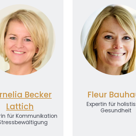
owered by
Usercentrics
Powered by
Usercentr
Consent Management
Consent Managemen
Platform
Platform
rnelia Becker
Fleur Bauha
Expertin für holisti
Lattich
Gesundheit
rin für Kommunikation
Stressbewältigung