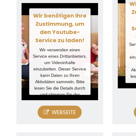
Wi
Z
Wir benötigen Ihre
Zustimmung, um
S
den Youtube-
Service zu laden!
Ser
Wir verwenden einen
Service eines Drittanbieters,
ein
um Videoinhalte
einzubetten. Dieser Service
Ak
kann Daten zu Ihren
le
Aktivitäten sammeln. Bitte
lesen Sie die Details durch
Nut
und stimmen Sie der
d
Nutzung des Service zu, um
dieses Video anzusehen.
WEBSEITE
Mehr
Informationen
Akzeptieren