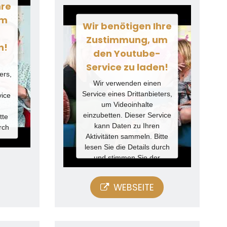
hre
um
Wir benötigen Ihre
-
Zustimmung, um
n!
den Youtube-
n
Service zu laden!
ers,
Wir verwenden einen
Service eines Drittanbieters,
vice
um Videoinhalte
einzubetten. Dieser Service
tte
kann Daten zu Ihren
rch
Aktivitäten sammeln. Bitte
lesen Sie die Details durch
, um
und stimmen Sie der
n.
Nutzung des Service zu, um
dieses Video anzusehen.
WEBSEITE
Mehr
Informationen
Akzeptieren