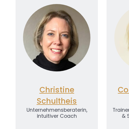
P
Powered by
Usercentrics
Consent Management
Platform
Christine
Co
Schultheis
Unternehmensberaterin,
Traine
intuitiver Coach
& 