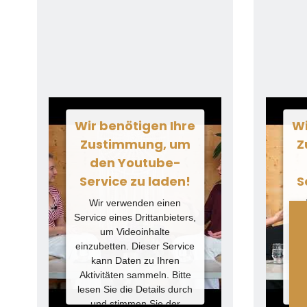
Wir benötigen Ihre
Wi
Zustimmung, um
Z
den Youtube-
Service zu laden!
S
Wir verwenden einen
Service eines Drittanbieters,
Ser
um Videoinhalte
einzubetten. Dieser Service
ein
kann Daten zu Ihren
Aktivitäten sammeln. Bitte
Ak
lesen Sie die Details durch
le
und stimmen Sie der