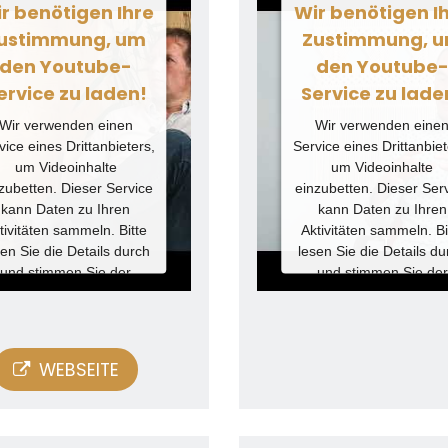
r benötigen Ihre
Wir benötigen I
ustimmung, um
Zustimmung, 
den Youtube-
den Youtube
ervice zu laden!
Service zu lade
Wir verwenden einen
Wir verwenden eine
vice eines Drittanbieters,
Service eines Drittanbiet
um Videoinhalte
um Videoinhalte
zubetten. Dieser Service
einzubetten. Dieser Ser
kann Daten zu Ihren
kann Daten zu Ihren
tivitäten sammeln. Bitte
Aktivitäten sammeln. Bi
sen Sie die Details durch
lesen Sie die Details du
und stimmen Sie der
und stimmen Sie der
zung des Service zu, um
Nutzung des Service zu
ieses Video anzusehen.
dieses Video anzusehe
Mehr
Mehr
WEBSEITE
Informationen
Informationen
Akzeptieren
Akzeptieren