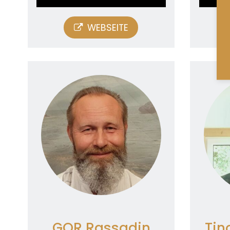
Nutzung des Service zu, um
Nut
dieses Video anzusehen.
d
WEBSEITE
Mehr
Informationen
Akzeptieren
Powered by
Usercentrics
P
Consent Management
Platform
GOR Rassadin
Tin