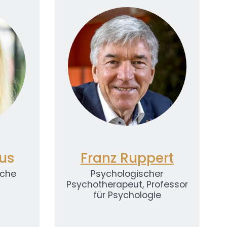
ics
t
Powered by
Usercentrics
Consent Management
Platform
us
Franz Ruppert
sche
Psychologischer
Psychotherapeut, Professor
für Psychologie