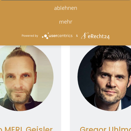
zung des Service zu, um
ablehnen
Mehr
ieses Video anzusehen.
WEBSEITE
Informationen
Mehr
mehr
Akzeptieren
Informationen
Powered by
&
Akzeptieren
Powered by
Usercentr
Consent Managemen
owered by
Usercentrics
Platform
Consent Management
Platform
o MERL Geisler
Gregor Uhlm