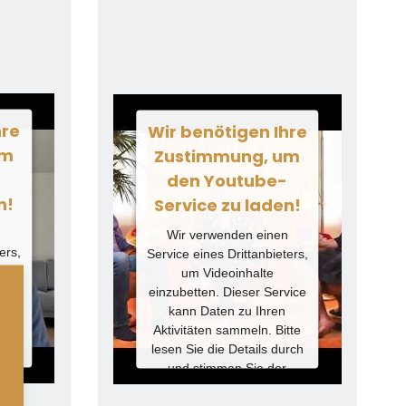
hre
Wir benötigen Ihre
um
Zustimmung, um
-
den Youtube-
n!
Service zu laden!
n
Wir verwenden einen
ers,
Service eines Drittanbieters,
um Videoinhalte
vice
einzubetten. Dieser Service
kann Daten zu Ihren
tte
Aktivitäten sammeln. Bitte
rch
lesen Sie die Details durch
und stimmen Sie der
, um
Nutzung des Service zu, um
n.
dieses Video anzusehen.