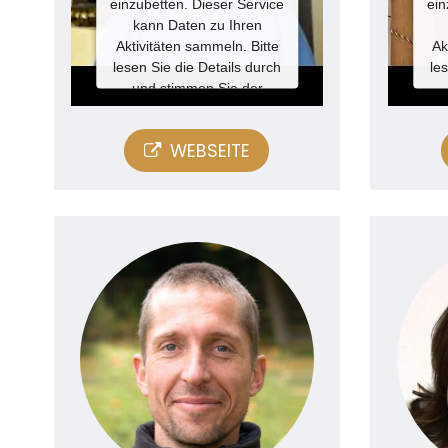
einzubetten. Dieser Service
ein
kann Daten zu Ihren
Aktivitäten sammeln. Bitte
Ak
lesen Sie die Details durch
le
und stimmen Sie der
Nutzung des Service zu, um
Nut
dieses Video anzusehen.
d
WEBSEITE
Mehr
Informationen
Akzeptieren
Powered by
Usercentrics
P
Consent Management
Platform